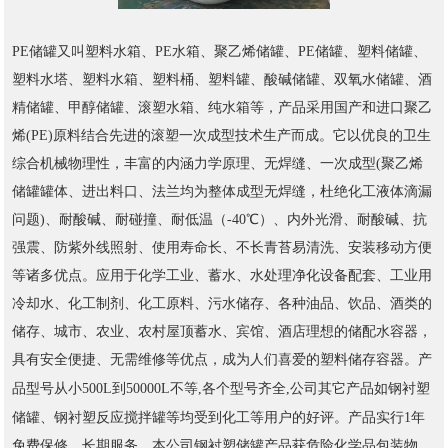
聚乙烯储罐
塑料储罐
PE储罐又叫塑料水箱、PE水箱、
、PE储罐、
、
塑料水塔、塑料水箱、塑料桶、塑料罐、酸碱储罐、双氧水储罐、酒
精储罐、甲醇储罐、滚塑水箱、纯水箱等，产品采用国产和进口聚乙
烯(PE)原料结合先进的滚塑一次成型技术生产而成。它以优良的卫生
综合机械物理性，丰富的内涵力学原理、无焊缝、一次成型(聚乙烯
储罐罐体、进出料口、法兰均为整体成型无焊缝，杜绝化工液体滴漏
问题)、耐酸碱、耐碰撞、耐低温（-40℃）、内外光滑、耐酸碱、抗
强震、防紫外线照射、使用寿命长、不长青苔易清洗、安装移动方便
等诸多优点。应用于化学工业、蓄水、水处理净化设备配套、工业用
冷却水、化工制剂、化工原料、污水储存、各种油品、饮品、酒类的
储存、城市、农业、农村屋顶蓄水、宾馆、酒店理想的储配水容器，
具有安全便捷、无需维修等优点，成为人们喜爱的塑料储存容器。产
钢衬塑
品型号从小500L到50000L不等,各个型号齐全,公司其它产品如
储罐
、钢衬塑反应搅拌罐等均受到化工等用户的好评。产品实行1年
免费保修，长期服务，本公司钢衬塑储罐产品获危险化学品包装物、