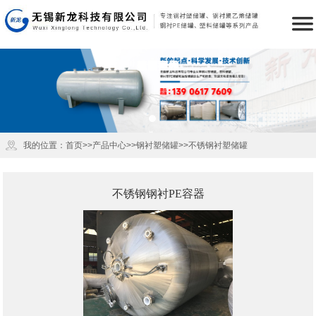

公司简介
产品中心
新闻资讯
储罐技术
荣誉资质
储罐下载
成功案例
销售网络
联系我们
首页
我的位置：
首页
>>
产品中心
>>
钢衬塑储罐
>>
不锈钢衬塑储罐
不锈钢钢衬PE容器