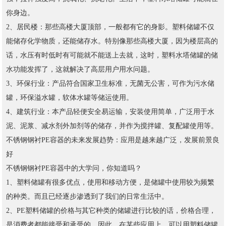
你身边。
2、居民楼：那些高楼大厦顶部，一般都有它的身影。塑料储罐不仅
能储存化学物质，还能储存水。特别像那些高楼大厦，因为楼层高的
话，水压有时低时有可能就不能送上去就，这时，塑料水塔储罐的储
水功能发挥了，这就解决了高层用户用水问题。
3、环保行业：产品符合国家卫生标准，无菌无公害，可作为污水储
罐，环保溢水罐，软体水罐等储运使用。
4、建筑行业：本产品轻便安全易运输，安装使用简单，广泛用于水
泥、泥浆、减水剂外加剂等的储存，并作为搅拌罐、复配罐使用等。
不锈钢钢衬PE容器的未来发展趋势：应用是越来越广泛，发展前景良
好
不锈钢钢衬PE容器中的大学问，你知道吗？
1、塑料储罐有很多优点，使用和移动方便，是储罐中使用较为频繁
的种类。而且已经逐步渗透到了我们的日常生活中。
2、PE塑料储罐的价格与其它种类的储罐进行比较的话，价格合理，
是消费者都能接受和承受的。因此，在某些应用上，可以用塑料储罐