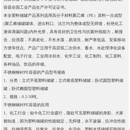
容器全国工业产品生产许可证证书。
本全塑料储罐产品系列选用高分子材料聚乙烯（PE）原料一次成型
(聚乙烯储罐罐体、进出料口、法兰均为整体成型无焊缝，杜绝化工
液体滴漏问题)内外光滑，具有良好的卫生性与抗紫外线能力，耐撞
击，抗强震，不易老化，不长水藻，易清洗，耐严寒低温、安装移动
方便等优点。产品广泛用于高层筑二次供水、蓄水、水处理净化设备
配套、电子行业、工业用冷却水、化学工业、化工制剂、化工原料、
各种油品、饮品的存储。
不锈钢钢衬PE容器的产品型号规格
1、分类：立式平底塑料储罐；立式锥底塑料储罐；卧式圆型塑料储
罐；卧式椭圆型塑料储罐
2、规格：0.2-50吨。
不锈钢钢衬PE容器的应用
1、化工行业：如今化工行业盛行，随处可见塑料储罐的身影。大家
都知道，因为塑料储罐的性能稳定，无焊缝，永不渗漏，抗冲击性能
强，拉伸强度高，抗氧化、抗老化。生活中，塑料水塔储罐可能就在