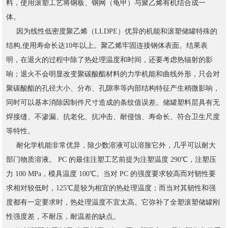
料，使用滚塑工艺将钢板、钢网（龟甲）与聚乙烯有机结合成一
体。
因为线性低密度聚乙烯（LLDPE）优异的机能和滚塑储罐特殊的
结构,使用寿命长达10年以上。聚乙烯牢固连接钢体表面。结果表
明，在退火的过程中除了热处理温度和时间，还要考虑热辐射的影
响；退火不会明显改变聚碳酸酯材料的力学机能和曲线外形，只会对
聚碳酸酯的孔径大小、分布、孔隙率等内部结构特征产生稍微影响，
同时可以基本消除因制件尺寸造成的条纹值误差。储罐塑料层具有无
焊接缝、不渗漏、抗老化、抗冲击、耐侵蚀、寿命长、符合卫生尺度
等特性。
耐化学机能非常优异，除少数溶液可以溶胀它外，几乎可以耐大
部门物质溶液。 PC 的最佳注塑工艺前提为注塑温度 290℃，注塑压
力 100 MPa，模具温度 100℃。当对 PC 的强度要求较高而对韧性要
求相对较低时，125℃是较为相宜的热处理温度；而当对其韧性和强
度都有一定要求时，热处理温度不宜太高。它弥补了全塑滚塑储罐刚
性强度差，不耐压，耐温差的缺点。