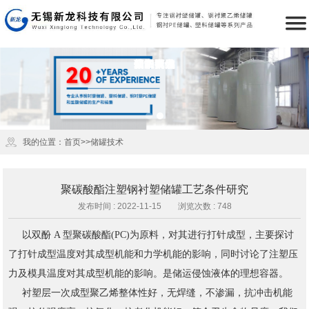

公司简介
产品中心
新闻资讯
储罐技术
荣誉资质
储罐下载
成功案例
销售网络
联系我们
首页
我的位置：
首页
>>
储罐技术
聚碳酸酯注塑钢衬塑储罐工艺条件研究
发布时间 : 2022-11-15
浏览次数 : 748
以双酚 A 型聚碳酸酯(PC)为原料，对其进行打针成型，主要探讨
了打针成型温度对其成型机能和力学机能的影响，同时讨论了注塑压
力及模具温度对其成型机能的影响。是储运侵蚀液体的理想容器。
衬塑层一次成型聚乙烯整体性好，无焊缝，不渗漏，抗冲击机能