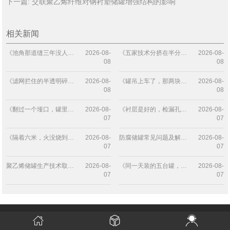
交联聚乙烯纤维对钢衬塑储罐增强结构的影响
下一篇:
相关新闻
《池角那道缝三年没人管，鼓包的却是贴···
2026-08-
《五家技术分挤在半分之内：钢衬PE储···
2026-08-
08
08
《滤网拦住的半透明碎片，比检漏孔早说···
2026-08-
《罐吊上车了，那两块混凝土成了三万八···
2026-08-
08
08
《翻过一个垭口，罐里的气比外面多出三···
2026-08-
《衬层是好的，检漏孔是干的，料还是废···
2026-08-
07
07
《隔着六米，火没烧到罐上：那台聚乙烯···
2026-08-
防腐储罐常见问题及解决方案
2026-08-
07
07
聚乙烯储罐生产技术取得新突破
2026-08-
《同一天装的五台罐，凭啥就东头那台先···
2026-08-
07
07
相关产品：钢衬塑储罐、钢衬聚乙烯储罐、钢衬PE储罐、钢衬搅拌储罐、塑料储罐