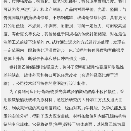
强，拉伸强度高，抗氧化、抗老化机能好，符合卫生食物尺度。我们
可认为客户进行设计和出产制造。产品内衬面平整、光滑、坚固，与
传统同规格的搪玻璃储罐、不锈钢储罐、玻璃钢储罐比拟，具有更良
好的耐侵蚀、不渗漏、不剥离、耐磨损、可耐一定压力、可耐较高温
度、寿命更长等长处，其价格低于同规格的传统衬塑储罐。对在最佳
注塑工艺前提下注塑的 PC 试样通过退火的方式进行热处理，发现在
一定范围内，跟着热处理温度进步，PC 试样的拉伸强度和弯曲强度
总体上升高，断裂伸长率和缺口冲击强度下降。
聚乙烯储罐
钢衬
刚性强度大，弥补了塑料贮罐刚性强度和耐温性
差的缺点，罐体外形和接口可以任意改变（合适的径高比便于运
输），公司技术部可按你的意图进行设计制作。
为了得到可应用于颗粒物质光弹试验的聚碳酸酯小粒径颗粒，采
用聚碳酸酯板或棒为原材料，通过所研究的 3 种加工方法及退火曲
线，制成毫米级的高透明度颗粒，经由对其力学机能、光学机能及压
汞的实验分析，得到了应力应变曲线、材料条纹值和内部孔隙结构特
征的变化规律。它是将钢网(龟甲)焊接于钢体表面，以纯聚乙烯为原