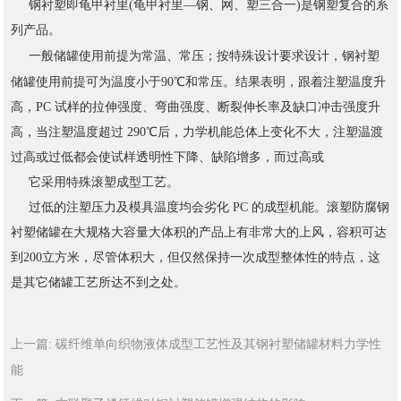
钢衬塑即龟甲衬里(龟甲衬里—钢、网、塑三合一)是钢塑复合的系
列产品。
钢衬塑
一般储罐使用前提为常温、常压；按特殊设计要求设计，
储罐
使用前提可为温度小于90℃和常压。结果表明，跟着注塑温度升
高，PC 试样的拉伸强度、弯曲强度、断裂伸长率及缺口冲击强度升
高，当注塑温度超过 290℃后，力学机能总体上变化不大，注塑温渡
过高或过低都会使试样透明性下降、缺陷增多，而过高或
它采用特殊滚塑成型工艺。
过低的注塑压力及模具温度均会劣化 PC 的成型机能。滚塑防腐钢
衬塑储罐在大规格大容量大体积的产品上有非常大的上风，容积可达
到200立方米，尽管体积大，但仅然保持一次成型整体性的特点，这
是其它储罐工艺所达不到之处。
碳纤维单向织物液体成型工艺性及其钢衬塑储罐材料力学性
上一篇:
能