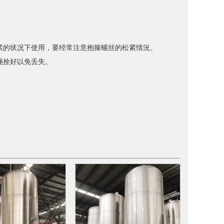
紧的状况下使用，要经常注意抱箍螺丝的松紧情況。
绳拴好以免丢失。
。