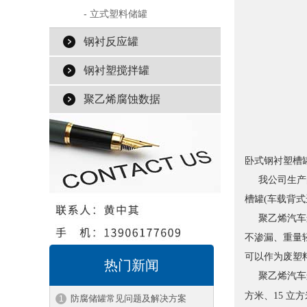
- 立式塑料储罐
钢衬反应罐
钢衬塑搅拌罐
聚乙烯腐蚀数据
卧式钢衬塑槽
我公司生产的
槽罐(车载背
聚乙烯汽车运
不渗漏、重量
可以作为废塑
热门新闻
聚乙烯汽车运输
方米、15 立
防腐储罐常见问题及解决方案