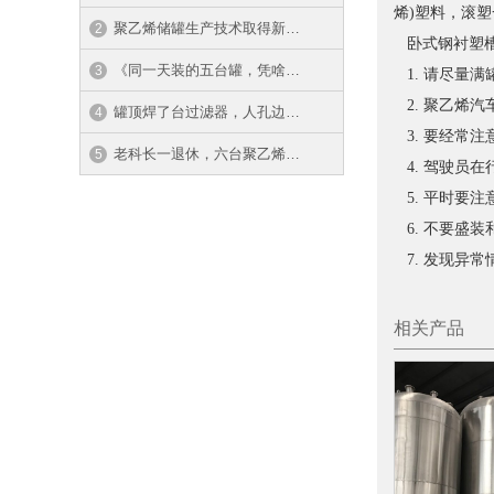
烯)塑料，滚
聚乙烯储罐生产技术取得新突破
卧式钢衬塑槽
《同一天装的五台罐，凭啥就东头那台先···
1. 请尽量
2. 聚乙烯
罐顶焊了台过滤器，人孔边就锈出一道弧···
3. 要经常
老科长一退休，六台聚乙烯储罐就变成了···
4. 驾驶员
5. 平时要
6. 不要盛
7. 发现异
相关产品