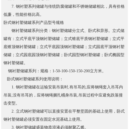
7. 钢衬塑系列储罐与传统防腐储罐和不锈钢储罐相比，具有价格
低廉，性能价格比高。
卧式钢衬塑储罐系列产品型号规格
钢衬塑储罐系列分类：钢衬塑储罐分立式、卧式和异形。立式储
罐有：立式平底平顶钢衬塑储罐；立式锥底平质钢衬塑储罐；立式平
底锥顶钢衬塑储罐；立式平底园顶钢衬塑储罐；立式园底平顶钢衬塑
储罐；立式园底园顶钢衬塑储罐；卧式园型钢衬塑储罐；卧式椭园型
钢衬塑储罐。
钢衬塑储罐系列：规格：1-50-100-150-150-200立方米。
卧式钢衬塑储罐系列使用说明：
1. 钢衬塑储罐在运输安装吊装时,有吊耳的,应将钢绳套入吊耳内
吊装,没有吊耳的，应将钢绳捆扎桶身吊装,吊装过程中应避免跌落撞
击变型。
2. 立式钢衬塑储罐可以直接安置在平整坚固的基础上使用，卧式
钢衬塑储罐必须安置在固定水泥基础上使用。
3. 钢衬塑储罐盛装物质溶液必须耐聚乙烯。