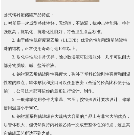
钢衬塑储罐
卧式
产品特点：
1. 衬塑层一次成型整体性好，无焊缝，不渗漏，抗冲击性能强，拉伸
强度高，抗氧化、抗老化性能好，符合卫生食品标准。
2. 由于线性低密度聚乙烯（LLDPE）优异的性能和滚塑储罐特
殊的结构，正常使用寿命可达10年以上。
3. 耐化学性能非常优异，除少数溶液可以溶胀外，几乎可以耐大
部分物质酸、碱、盐等溶液。
聚乙烯储罐
4. 钢衬
刚性强度大，弥补了塑料贮罐刚性强度和耐温
性差的缺点，罐体形状和接口可以任意改变（合适的径高比和便于运
输），公司技术部可按你的意图进行设计、制作。
5. 一般储罐使用条件为常温、常压；按特殊设计要求设计，储罐
使用温度小于90℃。
6. 钢衬塑系列储罐罐在大规格大容量的产品上有非常大的优势，
尽管体积大，但仍然保持内衬聚乙烯一次成型整体性的特点，这是其
它储罐工艺所达不到之处。