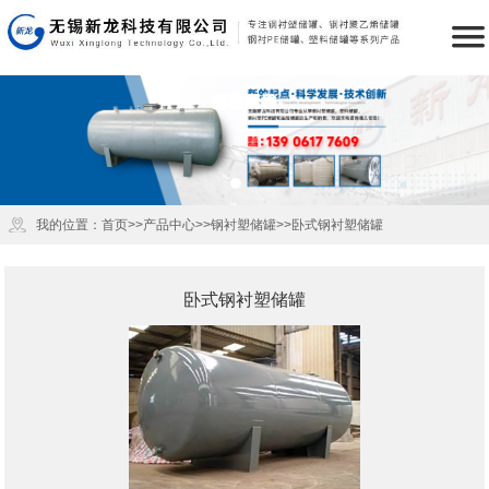

公司简介
产品中心
新闻资讯
储罐技术
荣誉资质
储罐下载
成功案例
销售网络
联系我们
首页
我的位置：
首页
>>
产品中心
>>
钢衬塑储罐
>>
卧式钢衬塑储罐
卧式钢衬塑储罐